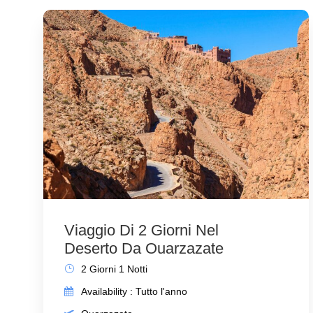
Tripadvisor
Conta
T:
+212 6
E:
contatt
Viaggio Di 2 Giorni Nel
Deserto Da Ouarzazate
2 Giorni 1 Notti
Availability : Tutto l'anno