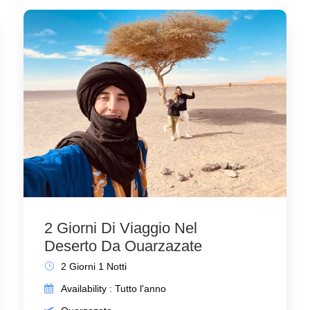
tto
Link utili
47-864258
Inizio
i@escursioniinmarocco.com
Nostri Tour
2 Giorni Di Viaggio Nel
Chi siamo
Deserto Da Ouarzazate
Blog
2 Giorni 1 Notti
Availability : Tutto l'anno