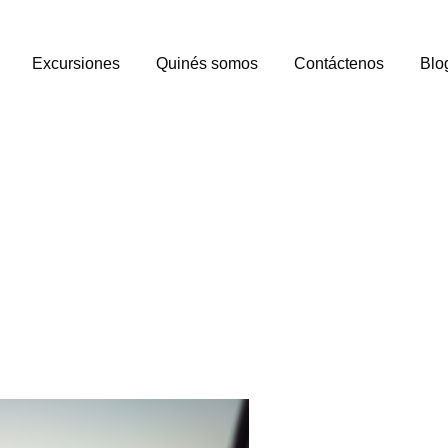
Excursiones
Quinés somos
Contáctenos
Blo
os en Marruecos