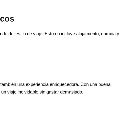
ecos
ndo del estilo de viaje. Esto no incluye alojamiento, comida y
ctenos
Enlaces útiles
o también una experiencia enriquecedora. Con una buena
 un viaje inolvidable sin gastar demasiado.
Inicio
47-864258
Contáctenos
i@escursioniinmarocco.com
Quinés somos